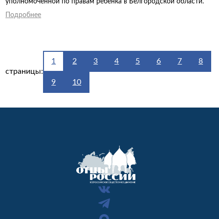
уполномоченной по правам ребенка в Белгородской области.
Подробнее
1
2
3
4
5
6
7
8
страницы:
9
10