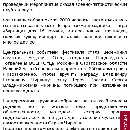
проведении мероприятия оказал военно-патриотический
клуб «Беркут».
Фестиваль собрал около 2000 человек, гости съехались
на него из разных мест. В программе праздника — игра
«Зарница» для 16 команд, интерактивные площадки,
полевая кухня, концерт, выставка военной техники и
многое другое.
Центральным событием фестиваля стала церемония
вручения медали «Отец солдата». Председатель
отделения ВОД «Отцы России» в Саратовской области
Валерий Баглай специально приехал за 250 километров в
Новозахаркино, чтобы вручить награду Владимиру
Егоровичу Чиркину, отцу Героя России Сергея
Владимировича Чиркина, погибшего при исполнении
воинского долга.
На церемонию вручения собрались не только близкие и
родные, но и жители села, представители
общественности, молодёжь, которая пришла
поддержать семью и отдать дань уважения мужеству и
самоотверженности Сергея Чиркина.
Гордимся подвигом молодого офицера и стойкостью его