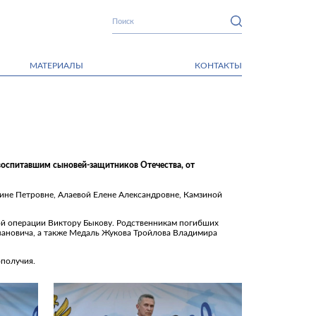
МАТЕРИАЛЫ
КОНТАКТЫ
воспитавшим сыновей-защитников Отечества, от
ине Петровне, Алаевой Елене Александровне, Камзиной
ой операции Виктору Быкову. Родственникам погибших
вановича, а также Медаль Жукова Тройлова Владимира
ополучия.