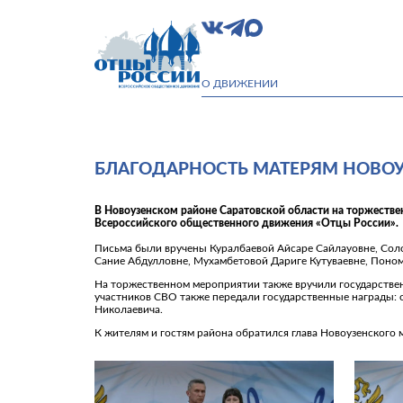
О ДВИЖЕНИИ
БЛАГОДАРНОСТЬ МАТЕРЯМ НОВО
В Новоузенском районе Саратовской области на торжестве
Всероссийского общественного движения «Отцы России».
Письма были вручены Куралбаевой Айсаре Сайлауовне, Соло
Сание Абдулловне, Мухамбетовой Дариге Кутуваевне, Поном
На торжественном мероприятии также вручили государствен
участников СВО также передали государственные награды:
Николаевича.
К жителям и гостям района обратился глава Новоузенского