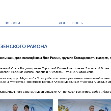
НОВОСТИ
ДЕЯТЕЛЬНОСТЬ
УЗЕНСКОГО РАЙОНА
нном концерте, посвящённом Дню России, вручили Благодарности матерям, 
вьевой Ольге Владимировне, Тарасовой Галине Николаевне, Ялтанской Валент
аревой Надежде Александровне и Киселёвой Татьяне Анатольевне.
ные награды. Медаль «За Отвагу» была вручена участнику специальной военн
 ордена Мужества Пономарева Евгения Александровича и Музякова Анатолия И
 муниципального района Андрей Опалько. Он пожелал всем мира, добра и благ