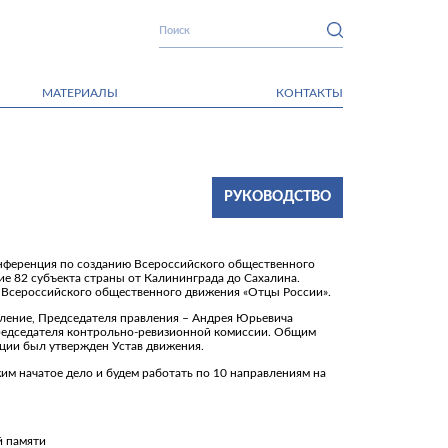
МАТЕРИАЛЫ
КОНТАКТЫ
РУКОВОДСТВО
онференция по созданию Всероссийского общественного
ие 82 субъекта страны от Калининграда до Сахалина.
е Всероссийского общественного движения «Отцы России».
ление, Председателя правления – Андрея Юрьевича
редседателя контрольно-ревизионной комиссии. Общим
ции был утвержден Устав движения.
м начатое дело и будем работать по 10 направлениям на
й памяти