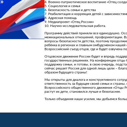
4. Военно-патриотическое воспитание «Отец солда
5. Социология и семья
6. Безопасность семьи и детства
7. Реабилитация и коррекция детей с зависимостям
8. Адресная помощь
9. Медиапроект «Отец России»
10. Научно-исследовательская работа.
Программу действий приняли все единодушно. Осо
межнациональных отношений, профориентации. В
вопросы безопасности детства, поэтому продолжи
ребёнка в регионах и главным омбудсменом нашей 
Всероссийский съезд отцов, где и будет озвучена 
Отцовское движение России будет и впредь подде
государственных решениях. На конференции отцы б
поддержку семьи, и готовы, в свою очередь, подста
сейчас решает Россия для одной лишь цели – благ
образом будущего страны!
Мы открыты для диалога и конструктивного сотруд
ответственность за будущее своей семьи и страны,
Всероссийского общественного движения «Отцы Рос
растут их дети, становился лучше и безопаснее.
Только объединяя наши усилия, мы добьемся больш