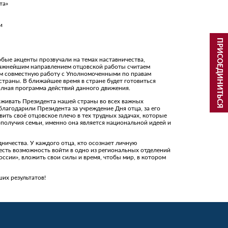
та»
и
ПРИСОЕДИНИТЬСЯ
бые акценты прозвучали на темах наставничества,
ажнейшим направлением отцовской работы считаем
м совместную работу с Уполномоченными по правам
страны. В ближайшее время в стране будет готовиться
полная программа действий данного движения.
рживать Президента нашей страны во всех важных
лагодарили Президента за учреждение Дня отца, за его
вить своё отцовское плечо в тех трудных задачах, которые
ополучия семьи, именно она является национальной идеей и
ничества. У каждого отца, кто осознает личную
 есть возможность войти в одно из региональных отделений
сии», вложить свои силы и время, чтобы мир, в котором
их результатов!